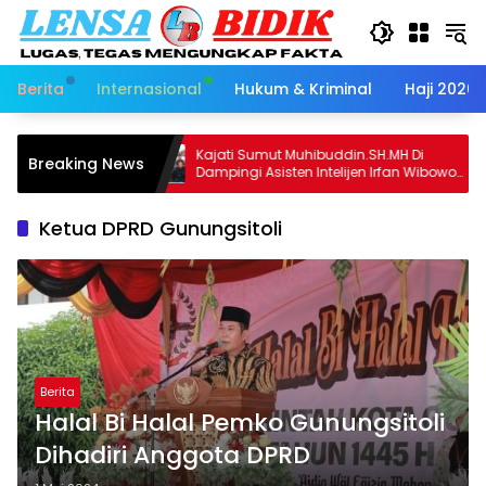
Langsung
ke
konten
Berita
Internasional
Hukum & Kriminal
Haji 2026
erima
Kajati Sumut Muhibuddin.SH.MH Di
Ka
Breaking News
Dampingi Asisten Intelijen Irfan Wibowo
An
hingga Asisten Pembinaan Herlina
Ta
Setyorini Sidak Kejari Binjai
Ketua DPRD Gunungsitoli
Berita
Halal Bi Halal Pemko Gunungsitoli
Dihadiri Anggota DPRD