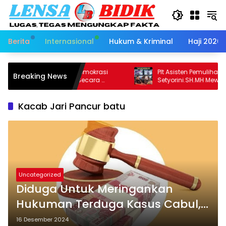
Langsung
ke
konten
Berita
Internasional
Hukum & Kriminal
Haji 2026
at Baru Pemuda Demokrasi
Plt Asisten Pemulihan Aset Ke
Breaking News
sia DPD Sumut,Sah Secara
Setyorini.SH.MH Mewakili Kaj
sasi ,Siap Mengabdi Untuk Rakyat
Seluruh Kepala Seksi Pemuli
donesia
Kejari Se Sumut Mengikuti 
Kacab Jari Pancur batu
Kepala Pemulihan Aset Keja
Uncategorized
Diduga Untuk Meringankan
Hukuman Terduga Kasus Cabul,
Oknum Jaksa Pancur Batu
16 Desember 2024