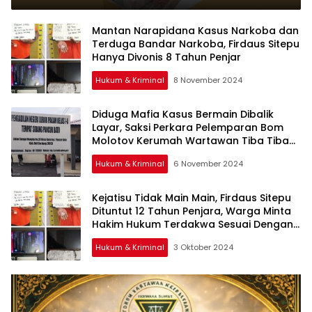
Berinisial AD Minta Mahar 22 Juta,
Keluarga Terdakwa Tidak
Mantan Narapidana Kasus Narkoba dan
Terduga Bandar Narkoba, Firdaus Sitepu
Mampu, Terdakwa Langsung
Hanya Divonis 8 Tahun Penjar
Dituntut 10 Tahun
Hukum & Kriminal
8 November 2024
Diduga Mafia Kasus Bermain Dibalik
Layar, Saksi Perkara Pelemparan Bom
Molotov Kerumah Wartawan Tiba Tiba
Dibawa Ke Penjara ?
Hukum & Kriminal
6 November 2024
Kejatisu Tidak Main Main, Firdaus Sitepu
Dituntut 12 Tahun Penjara, Warga Minta
Hakim Hukum Terdakwa Sesuai Dengan
Hukumannya
Hukum & Kriminal
3 Oktober 2024