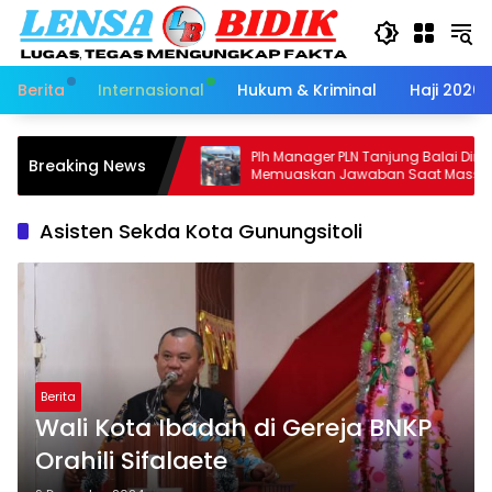
Langsung
ke
konten
Berita
Internasional
Hukum & Kriminal
Haji 2026
.SH.MH
Plh Manager PLN Tanjung Balai Dinilai Tak
Breaking News
 Adhyaksono,
Memuaskan Jawaban Saat Massa Aksi
ti Sumut
Demo
spos RJ Di
Asisten Sekda Kota Gunungsitoli
Berita
Wali Kota Ibadah di Gereja BNKP
Orahili Sifalaete