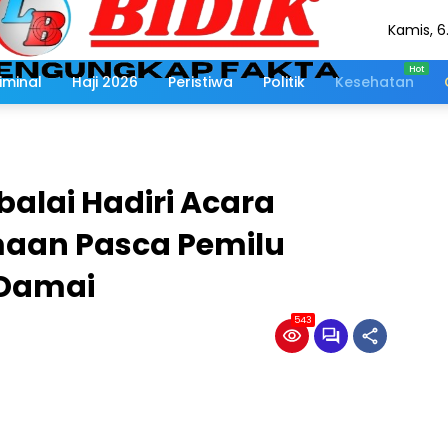
Kamis, 6
Agustus
2026
iminal
Haji 2026
Peristiwa
Politik
Kesehatan
alai Hadiri Acara
aan Pasca Pemilu
 Damai
543