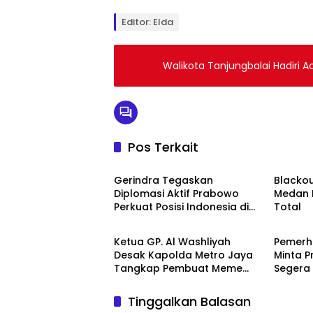
Editor: Elda
Walikota Tanjungbalai Hadiri 
Pos Terkait
Politik
Politik
Gerindra Tegaskan
Blacko
Diplomasi Aktif Prabowo
Medan M
Perkuat Posisi Indonesia di
Total
Politik
Politik
Panggung Global
Ketua GP. Al Washliyah
Pemerh
Desak Kapolda Metro Jaya
Minta P
Tangkap Pembuat Meme
Segera
Menteri Bahlil: “Itu Tindakan
Untuk 
Biadab yang Merusak Citra
DPR RI 
Tinggalkan Balasan
Pejabat Publik dan Moral
Yang S