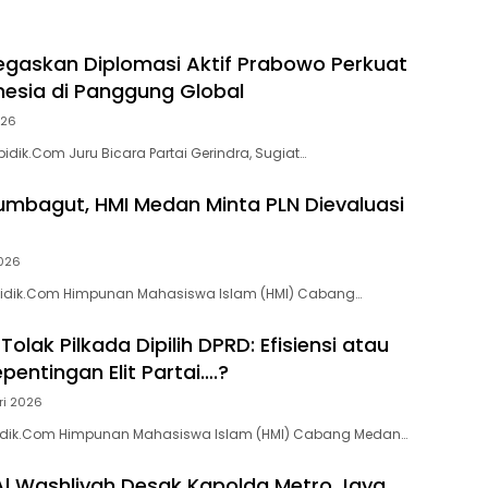
egaskan Diplomasi Aktif Prabowo Perkuat
onesia di Panggung Global
026
idik.Com Juru Bicara Partai Gerindra, Sugiat…
umbagut, HMI Medan Minta PLN Dievaluasi
026
idik.Com Himpunan Mahasiswa Islam (HMI) Cabang…
olak Pilkada Dipilih DPRD: Efisiensi atau
entingan Elit Partai….?
ri 2026
dik.Com Himpunan Mahasiswa Islam (HMI) Cabang Medan…
Al Washliyah Desak Kapolda Metro Jaya