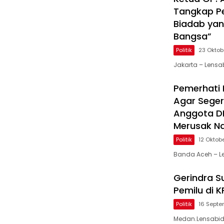
Tangkap Pe
Biadab yan
Bangsa”
Politik
23 Oktob
Jakarta – Lens
Pemerhati 
Agar Sege
Anggota DP
Merusak N
Politik
12 Oktob
Banda Aceh – L
Gerindra S
Pemilu di 
Politik
16 Septe
Medan.Lensabidi