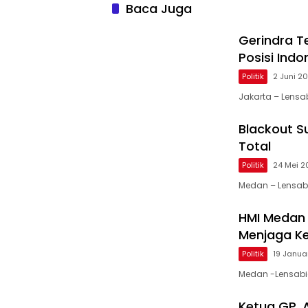
Baca Juga
Gerindra T
Posisi Ind
Politik
2 Juni 2
Jakarta – Lensab
Blackout S
Total
Politik
24 Mei 2
Medan – Lensab
HMI Medan T
Menjaga Kep
Politik
19 Janua
Medan -Lensabi
Ketua GP. 