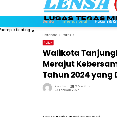
Langsung
ke
konten
Berita
Internasional
Hukum & Kr
×
Beranda
Politik
Politik
Walikota Tanjungb
Merajut Kebersam
Tahun 2024 yang
Redaksi
2 Min Baca
23 Februari 2024