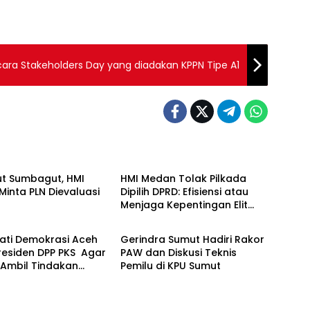
Acara Stakeholders Day yang diadakan KPPN Tipe A1
Politik
ut Sumbagut, HMI
HMI Medan Tolak Pilkada
inta PLN Dievaluasi
Dipilih DPRD: Efisiensi atau
Menjaga Kepentingan Elit
Politik
Partai….?
ati Demokrasi Aceh
Gerindra Sumut Hadiri Rakor
residen DPP PKS Agar
PAW dan Diskusi Teknis
 Ambil Tindakan
Pemilu di KPU Sumut
Pemecatan Anggota
Dari PKS Ghufran
udah Merusak Nama