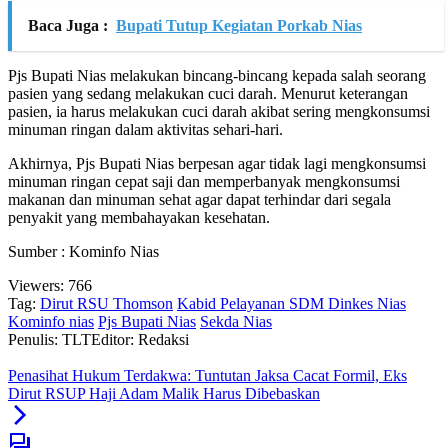
Baca Juga :
Bupati Tutup Kegiatan Porkab Nias
Pjs Bupati Nias melakukan bincang-bincang kepada salah seorang
pasien yang sedang melakukan cuci darah. Menurut keterangan
pasien, ia harus melakukan cuci darah akibat sering mengkonsumsi
minuman ringan dalam aktivitas sehari-hari.
Akhirnya, Pjs Bupati Nias berpesan agar tidak lagi mengkonsumsi
minuman ringan cepat saji dan memperbanyak mengkonsumsi
makanan dan minuman sehat agar dapat terhindar dari segala
penyakit yang membahayakan kesehatan.
Sumber : Kominfo Nias
Viewers:
766
Tag:
Dirut RSU Thomson
Kabid Pelayanan SDM Dinkes Nias
Kominfo nias
Pjs Bupati Nias
Sekda Nias
Penulis: TLT
Editor: Redaksi
Penasihat Hukum Terdakwa: Tuntutan Jaksa Cacat Formil, Eks
Dirut RSUP Haji Adam Malik Harus Dibebaskan