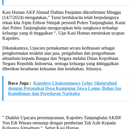
Kasi Humas AKP Ahmad Dahlan Panjaitan dikonfirmasi Minggu
(14/7/2024) mengatakan,” Turut berdukacita telah berpulangnya
rekan kita Aiptu Edison Sitinjak personil Polres Tanjungbalai, Kami
dari Polres Tanjungbalai mengucapkan bela sungkawa terhadap
keluarga yang di tinggalkan “, Ujar Kasi Humas menirukan ucapan
Kapolres.
Dikatakannya, Upacara pemakaman secara kedinasan sebagai
penghormatan terakhir atas jasa, pengabdian dan pengorbanan
almarhum kepada Bangsa dan Negara melalui Dinas Kepolisian
Negara Republik Indonesia, semoga keluarga yang ditinggalkan
diberikan kesabaran kekuatan dan ketabahan, Jelasnya.
Baca Juga :
Kapolres Lhokseumawe Gelar Silaturahmi
dengan Perangkat Desa Kampung Jawa Lama, Bahas Isu
Kamtibmas dan Peredaran Narkoba
” Diakhir Upacara persemayaman, Kapolres Tanjungbalai AKBP.
Yon Edi Winara menutup dengan pemberian Tali Asih Kepada
Keluarga Almarhum “, Sebut Kasi Humas.