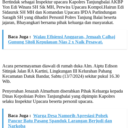
Bertindak sebagai Inspektur upacara Kapolres Tanjungbalai AKBP
Yon Edi Winara SH Sik MH, Perwira Upacara Kompol.Hairun Edi
Sidauruk SH MH dan Komandan Upacara IPDA Parlindungan
Saragih SH yang dihadiri Personil Polres Tanjung Balai beserta
jajaran, Bhayangkari bersama pihak keluarga dan masyarakat.
Baca Juga :
Walau Efisiensi Anggaran, Jemaah Calhaj
Gunung Sitoli Kepulauan Nias 2 x Naik Pesawat.
Acara persemayaman diawali di rumah duka Alm. Aiptu Edison
Sitinjak Jalan RA Kartini, Lingkungan III Kelurahan Pahang
Kecamatan Datuk Bandar, Sabtu (13/7/2024) sekitar pukul 16.30
Wib.
Penyerahan Jenazah Almarhum diserahkan Pihak Keluarga kepada
Dinas Kepolisian Polres Tanjungbalai yang dipimpin Kapolres
selaku Inspektur Upacara beserta personil upacara.
Baca Juga :
Warga Desa Namorih Apresiasi Polsek
Pancur Batu Pasang Spanduk Larangan Berjudi dan
Narkoba