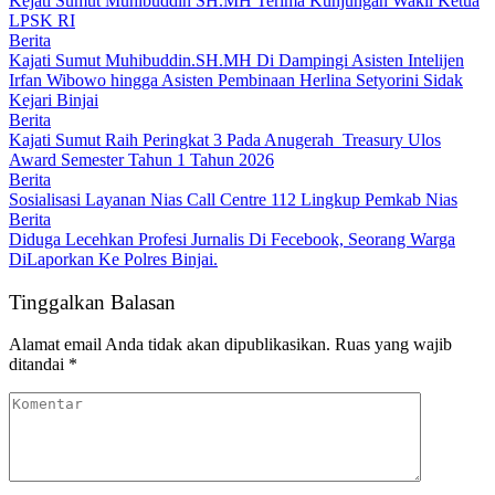
Kejati Sumut Muhibuddin SH.MH Terima Kunjungan Wakil Ketua
LPSK RI
Berita
Kajati Sumut Muhibuddin.SH.MH Di Dampingi Asisten Intelijen
Irfan Wibowo hingga Asisten Pembinaan Herlina Setyorini Sidak
Kejari Binjai
Berita
Kajati Sumut Raih Peringkat 3 Pada Anugerah Treasury Ulos
Award Semester Tahun 1 Tahun 2026
Berita
Sosialisasi Layanan Nias Call Centre 112 Lingkup Pemkab Nias
Berita
Diduga Lecehkan Profesi Jurnalis Di Fecebook, Seorang Warga
DiLaporkan Ke Polres Binjai.
Tinggalkan Balasan
Alamat email Anda tidak akan dipublikasikan.
Ruas yang wajib
ditandai
*