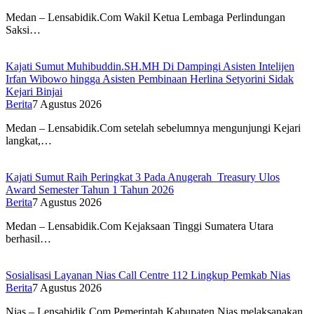
Medan – Lensabidik.Com Wakil Ketua Lembaga Perlindungan
Saksi…
Kajati Sumut Muhibuddin.SH.MH Di Dampingi Asisten Intelijen
Irfan Wibowo hingga Asisten Pembinaan Herlina Setyorini Sidak
Kejari Binjai
Berita
7 Agustus 2026
Medan – Lensabidik.Com setelah sebelumnya mengunjungi Kejari
langkat,…
Kajati Sumut Raih Peringkat 3 Pada Anugerah Treasury Ulos
Award Semester Tahun 1 Tahun 2026
Berita
7 Agustus 2026
Medan – Lensabidik.Com Kejaksaan Tinggi Sumatera Utara
berhasil…
Sosialisasi Layanan Nias Call Centre 112 Lingkup Pemkab Nias
Berita
7 Agustus 2026
Nias – Lensabidik.Com Pemerintah Kabupaten Nias melaksanakan