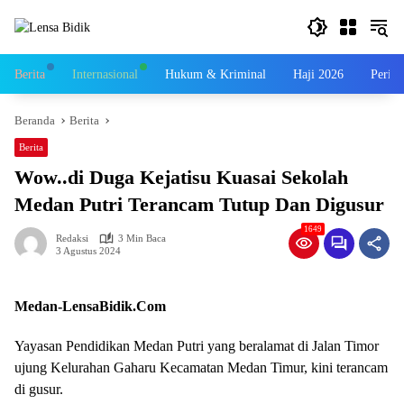
Langsung
ke
konten
Berita
Internasional
Hukum & Kriminal
Haji 2026
Perist
Beranda
Berita
Berita
Wow..di Duga Kejatisu Kuasai Sekolah
Medan Putri Terancam Tutup Dan Digusur
1649
Redaksi
3 Min Baca
3 Agustus 2024
Medan-LensaBidik.Com
Yayasan Pendidikan Medan Putri yang beralamat di Jalan Timor
ujung Kelurahan Gaharu Kecamatan Medan Timur, kini terancam
di gusur.