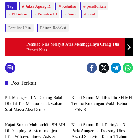
Tag:
Jaksa Agung RI
Kejatisu
pendidikan
PJ.Gubsu
Presiden RI
Sorot
viral
Penulis: Udin
Editor: Redaksi
Pemkab Nias Melayat Atas Meninggalnya Orang Tua
Bupati Nias
Pos Terkait
Berita
Berita
Plh Manager PLN Tanjung Balai
Kejati Sumut Muhibuddin SH.MH
Dinilai Tak Memuaskan Jawaban
Terima Kunjungan Wakil Ketua
Saat Massa Aksi Demo
LPSK RI
Berita
Berita
Kajati Sumut Muhibuddin.SH.MH
Kajati Sumut Raih Peringkat 3
Di Dampingi Asisten Intelijen
Pada Anugerah Treasury Ulos
Irfan Wibowo hingga Asisten
Award Semester Tahun 1 Tahun