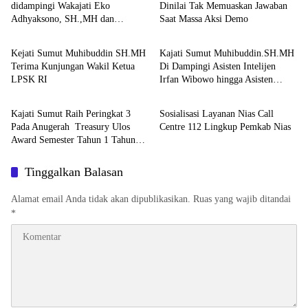
didampingi Wakajati Eko
Dinilai Tak Memuaskan Jawaban
Adhyaksono, SH.,MH dan
Saat Massa Aksi Demo
Berita
Berita
Aspidum Kejati Sumut Suhendri,
SH.,MH Pimpin Ekspos RJ Di
Kejati Sumut Muhibuddin SH.MH
Kajati Sumut Muhibuddin.SH.MH
Kejari Medan
Terima Kunjungan Wakil Ketua
Di Dampingi Asisten Intelijen
LPSK RI
Irfan Wibowo hingga Asisten
Berita
Berita
Pembinaan Herlina Setyorini Sidak
Kejari Binjai
Kajati Sumut Raih Peringkat 3
Sosialisasi Layanan Nias Call
Pada Anugerah Treasury Ulos
Centre 112 Lingkup Pemkab Nias
Award Semester Tahun 1 Tahun
2026
Tinggalkan Balasan
Alamat email Anda tidak akan dipublikasikan.
Ruas yang wajib ditandai
*