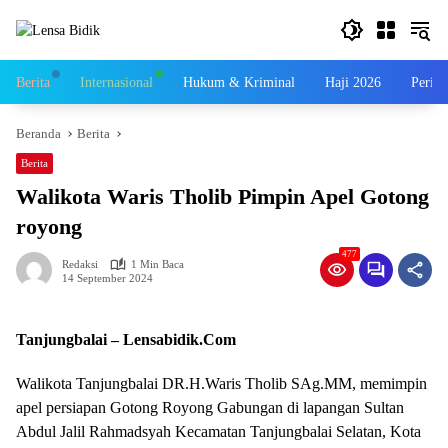
Langsung
ke
konten
Berita
Internasional
Hukum & Kriminal
Haji 2026
Perist
Beranda
Berita
Berita
Walikota Waris Tholib Pimpin Apel Gotong
royong
477
Redaksi
1 Min Baca
14 September 2024
Tanjungbalai – Lensabidik.Com
Walikota Tanjungbalai DR.H.Waris Tholib SAg.MM, memimpin
apel persiapan Gotong Royong Gabungan di lapangan Sultan
Abdul Jalil Rahmadsyah Kecamatan Tanjungbalai Selatan, Kota