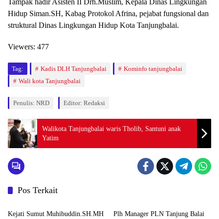
Tampak hadir Asisten II Drh.Muslim, Kepala Dinas Lingkungan
Hidup Siman.SH, Kabag Protokol Afrina, pejabat fungsional dan
struktural Dinas Lingkungan Hidup Kota Tanjungbalai.
Viewers:
477
Tag:
Kadis DLH Tanjungbalai
Kominfo tanjungbalai
Wali kota Tanjungbalai
Penulis: NRD
Editor: Redaksi
Walikota Tanjungbalai waris Tholib, Santuni anak
Yatim
Pos Terkait
Berita
Berita
Kejati Sumut Muhibuddin.SH.MH
Plh Manager PLN Tanjung Balai