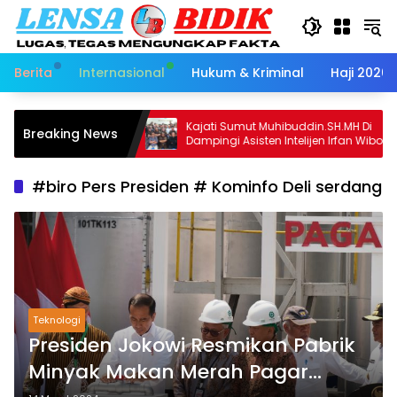
Langsung
ke
konten
Berita
Internasional
Hukum & Kriminal
Haji 2026
MH Terima
Kajati Sumut Muhibuddin.SH.MH Di
Breaking News
Dampingi Asisten Intelijen Irfan Wibowo
hingga Asisten Pembinaan Herlina
Setyorini Sidak Kejari Binjai
#biro Pers Presiden # Kominfo Deli serdang
Teknologi
Presiden Jokowi Resmikan Pabrik
Minyak Makan Merah Pagar