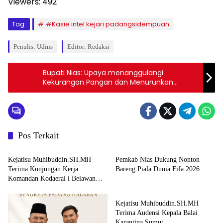
Viewers:
492
Tag:
#Kasie intel kejari padangsidempuan
Penulis: Udins
Editor: Redaksi
Bupati Nias: Upaya menanggulangi
Kekurangan Pangan dan Menurunkan
Stunting
Pos Terkait
Uncategorized
Uncategorized
Kejatisu Muhibuddin.SH.MH
Pemkab Nias Dukung Nonton
Terima Kunjungan Kerja
Bareng Piala Dunia Fifa 2026
Komandan Kodaeral l Belawan
Uncategorized
Laksamana Muda TNI Deny
Septiana .SIP.MAP
Kejatisu Muhibuddin.SH.MH
Terima Audensi Kepala Balai
Karantina Sumut