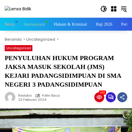
Langsung
ke
konten
Berita
Internasional
Hukum & Kriminal
Haji 2026
Perist
Beranda
Uncategorized
Uncategorized
PENYULUHAN HUKUM PROGRAM
JAKSA MASUK SEKOLAH (JMS)
KEJARI PADANGSIDIMPUAN DI SMA
NEGERI 3 PADANGSIDIMPUAN
492
Redaksi
4 Min Baca
23 Februari 2024