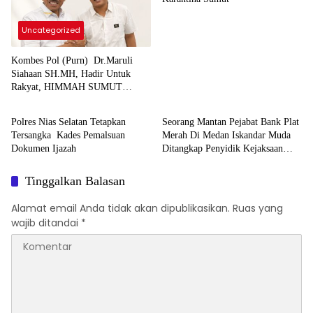
Uncategorized
Kombes Pol (Purn) Dr.Maruli
Siahaan SH.MH, Hadir Untuk
Rakyat, HIMMAH SUMUT
Berita
Tipikor
Apresiasi Komitmen Dalam
Mengawal Penyelesaian Sengketa
Polres Nias Selatan Tetapkan
Seorang Mantan Pejabat Bank Plat
Tanah Padang Halaban Labuhan
Tersangka Kades Pemalsuan
Merah Di Medan Iskandar Muda
Batu
Dokumen Ijazah
Ditangkap Penyidik Kejaksaan
Negeri Medan Karna Mempersulit
Penyelidikan Perkara Tipikor
Tinggalkan Balasan
Alamat email Anda tidak akan dipublikasikan.
Ruas yang
wajib ditandai
*