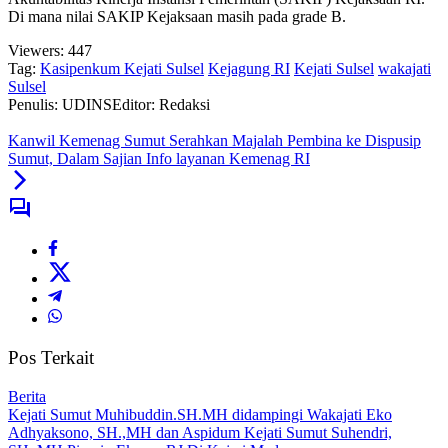
Di mana nilai SAKIP Kejaksaan masih pada grade B.
Viewers:
447
Tag:
Kasipenkum Kejati Sulsel
Kejagung RI
Kejati Sulsel
wakajati
Sulsel
Penulis: UDINS
Editor: Redaksi
Kanwil Kemenag Sumut Serahkan Majalah Pembina ke Dispusip
Sumut, Dalam Sajian Info layanan Kemenag RI
Pos Terkait
Berita
Kejati Sumut Muhibuddin.SH.MH didampingi Wakajati Eko
Adhyaksono, SH.,MH dan Aspidum Kejati Sumut Suhendri,