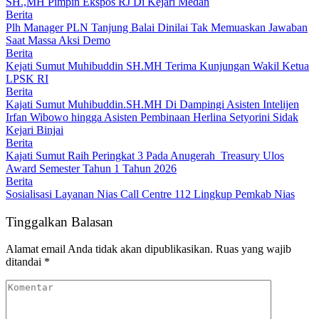
SH.,MH Pimpin Ekspos RJ Di Kejari Medan
Berita
Plh Manager PLN Tanjung Balai Dinilai Tak Memuaskan Jawaban
Saat Massa Aksi Demo
Berita
Kejati Sumut Muhibuddin SH.MH Terima Kunjungan Wakil Ketua
LPSK RI
Berita
Kajati Sumut Muhibuddin.SH.MH Di Dampingi Asisten Intelijen
Irfan Wibowo hingga Asisten Pembinaan Herlina Setyorini Sidak
Kejari Binjai
Berita
Kajati Sumut Raih Peringkat 3 Pada Anugerah Treasury Ulos
Award Semester Tahun 1 Tahun 2026
Berita
Sosialisasi Layanan Nias Call Centre 112 Lingkup Pemkab Nias
Tinggalkan Balasan
Alamat email Anda tidak akan dipublikasikan.
Ruas yang wajib
ditandai
*