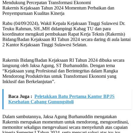
Mendukung Percepatan Transformasi Ekonomi
Rakernis Kejaksaan Tahun 2024 Momentum Perbaikan dan
Penyempurnaan Kualitas Kinerja
Rabu (04/09/2024), Wakil Kepala Kejaksaan Tinggi Sulawesi Dr.
Teuku Rahman, SH.,MH didampingi Kabag TU dan para
koordinator mengikuti pembukaan Rapat Kerja Teknis (Rakernis)
Bidang/Badan Kejaksaan RI Tahun 2024 secara daring di aula lantai
2 Kantor Kejaksaan Tinggi Sulawesi Selatan.
Rakernis Bidang/Badan Kejaksaan RI Tahun 2024 dibuka secara
langsung oleh Jaksa Agung, ST Burhanuddin. Dengan tema
“Kejaksaan yang Profesional dan Berintegritas dalam Rangka
Mendorong Produktivitas untuk Transformasi Ekonomi yang
Inklusif dan Berkelanjutan”.
Baca Juga :
Peletakkan Batu Pertama Kantor BPJS
Kesehatan Cabang ­Gunungsitoli
Dalam sambutannya, Jaksa Agung Burhanuddin mengatakan
Rakernis merupakan momentum untuk mendorong, mengoordinasi,
memonitor sekaligus mengevaluasi secara menyeluruh atas capaian
kinerja Semester I Tahun 2024, serta mencari solusi atas isu-isu