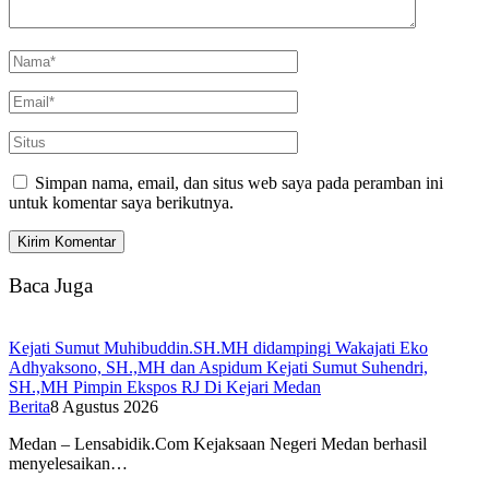
Simpan nama, email, dan situs web saya pada peramban ini
untuk komentar saya berikutnya.
Baca Juga
Kejati Sumut Muhibuddin.SH.MH didampingi Wakajati Eko
Adhyaksono, SH.,MH dan Aspidum Kejati Sumut Suhendri,
SH.,MH Pimpin Ekspos RJ Di Kejari Medan
Berita
8 Agustus 2026
Medan – Lensabidik.Com Kejaksaan Negeri Medan berhasil
menyelesaikan…