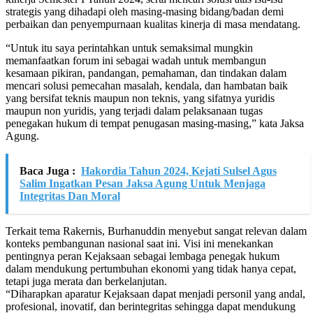
strategis yang dihadapi oleh masing-masing bidang/badan demi
perbaikan dan penyempurnaan kualitas kinerja di masa mendatang.
“Untuk itu saya perintahkan untuk semaksimal mungkin
memanfaatkan forum ini sebagai wadah untuk membangun
kesamaan pikiran, pandangan, pemahaman, dan tindakan dalam
mencari solusi pemecahan masalah, kendala, dan hambatan baik
yang bersifat teknis maupun non teknis, yang sifatnya yuridis
maupun non yuridis, yang terjadi dalam pelaksanaan tugas
penegakan hukum di tempat penugasan masing-masing,” kata Jaksa
Agung.
Baca Juga :
Hakordia Tahun 2024, Kejati Sulsel Agus
Salim Ingatkan Pesan Jaksa Agung Untuk Menjaga
Integritas Dan Moral
Terkait tema Rakernis, Burhanuddin menyebut sangat relevan dalam
konteks pembangunan nasional saat ini. Visi ini menekankan
pentingnya peran Kejaksaan sebagai lembaga penegak hukum
dalam mendukung pertumbuhan ekonomi yang tidak hanya cepat,
tetapi juga merata dan berkelanjutan.
“Diharapkan aparatur Kejaksaan dapat menjadi personil yang andal,
profesional, inovatif, dan berintegritas sehingga dapat mendukung