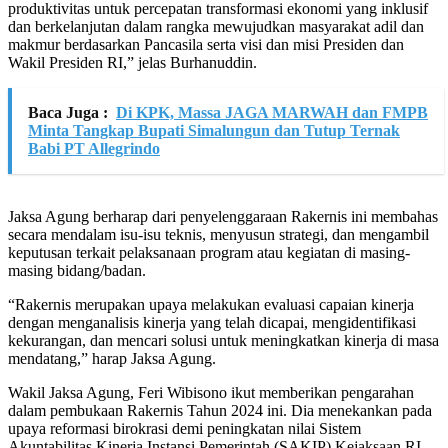
produktivitas untuk percepatan transformasi ekonomi yang inklusif
dan berkelanjutan dalam rangka mewujudkan masyarakat adil dan
makmur berdasarkan Pancasila serta visi dan misi Presiden dan
Wakil Presiden RI,” jelas Burhanuddin.
Baca Juga :
Di KPK, Massa JAGA MARWAH dan FMPB
Minta Tangkap Bupati Simalungun dan Tutup Ternak
Babi PT Allegrindo
Jaksa Agung berharap dari penyelenggaraan Rakernis ini membahas
secara mendalam isu-isu teknis, menyusun strategi, dan mengambil
keputusan terkait pelaksanaan program atau kegiatan di masing-
masing bidang/badan.
“Rakernis merupakan upaya melakukan evaluasi capaian kinerja
dengan menganalisis kinerja yang telah dicapai, mengidentifikasi
kekurangan, dan mencari solusi untuk meningkatkan kinerja di masa
mendatang,” harap Jaksa Agung.
Wakil Jaksa Agung, Feri Wibisono ikut memberikan pengarahan
dalam pembukaan Rakernis Tahun 2024 ini. Dia menekankan pada
upaya reformasi birokrasi demi peningkatan nilai Sistem
Akuntabilitas Kinerja Instansi Pemerintah (SAKIP) Kejaksaan RI.