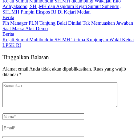
Kejati Sumut Muhibuddin.SH.MH didampingi Wakajati Eko
Adhyaksono, SH.,MH dan Aspidum Kejati Sumut Suhendri,
SH.,MH Pimpin Ekspos RJ Di Kejari Medan
Berita
Plh Manager PLN Tanjung Balai Dinilai Tak Memuaskan Jawaban
Saat Massa Aksi Demo
Berita
Kejati Sumut Muhibuddin SH.MH Terima Kunjungan Wakil Ketua
LPSK RI
Tinggalkan Balasan
Alamat email Anda tidak akan dipublikasikan.
Ruas yang wajib
ditandai
*