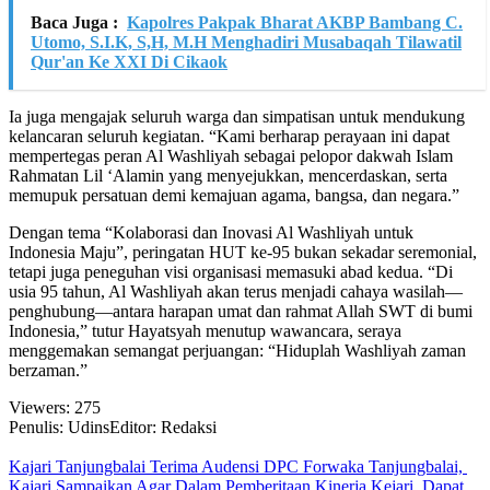
Baca Juga :
Kapolres Pakpak Bharat AKBP Bambang C.
Utomo, S.I.K, S,H, M.H Menghadiri Musabaqah Tilawatil
Qur'an Ke XXI Di Cikaok
Ia juga mengajak seluruh warga dan simpatisan untuk mendukung
kelancaran seluruh kegiatan. “Kami berharap perayaan ini dapat
mempertegas peran Al Washliyah sebagai pelopor dakwah Islam
Rahmatan Lil ‘Alamin yang menyejukkan, mencerdaskan, serta
memupuk persatuan demi kemajuan agama, bangsa, dan negara.”
Dengan tema “Kolaborasi dan Inovasi Al Washliyah untuk
Indonesia Maju”, peringatan HUT ke-95 bukan sekadar seremonial,
tetapi juga peneguhan visi organisasi memasuki abad kedua. “Di
usia 95 tahun, Al Washliyah akan terus menjadi cahaya wasilah—
penghubung—antara harapan umat dan rahmat Allah SWT di bumi
Indonesia,” tutur Hayatsyah menutup wawancara, seraya
menggemakan semangat perjuangan: “Hiduplah Washliyah zaman
berzaman.”
Viewers:
275
Penulis: Udins
Editor: Redaksi
Kajari Tanjungbalai Terima Audensi DPC Forwaka Tanjungbalai,
Kajari Sampaikan Agar Dalam Pemberitaan Kinerja Kejari Dapat