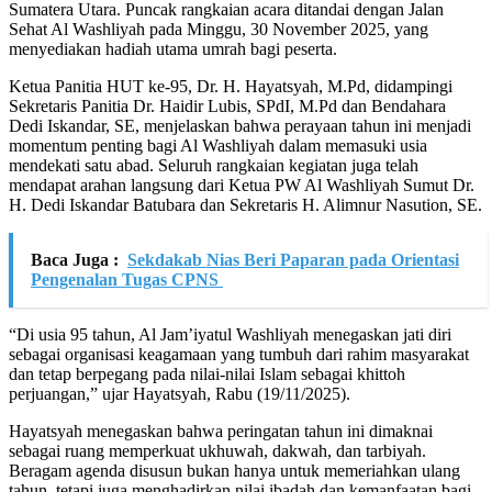
Sumatera Utara. Puncak rangkaian acara ditandai dengan Jalan
Sehat Al Washliyah pada Minggu, 30 November 2025, yang
menyediakan hadiah utama umrah bagi peserta.
Ketua Panitia HUT ke-95, Dr. H. Hayatsyah, M.Pd, didampingi
Sekretaris Panitia Dr. Haidir Lubis, SPdI, M.Pd dan Bendahara
Dedi Iskandar, SE, menjelaskan bahwa perayaan tahun ini menjadi
momentum penting bagi Al Washliyah dalam memasuki usia
mendekati satu abad. Seluruh rangkaian kegiatan juga telah
mendapat arahan langsung dari Ketua PW Al Washliyah Sumut Dr.
H. Dedi Iskandar Batubara dan Sekretaris H. Alimnur Nasution, SE.
Baca Juga :
Sekdakab Nias Beri Paparan pada Orientasi
Pengenalan Tugas CPNS
“Di usia 95 tahun, Al Jam’iyatul Washliyah menegaskan jati diri
sebagai organisasi keagamaan yang tumbuh dari rahim masyarakat
dan tetap berpegang pada nilai-nilai Islam sebagai khittoh
perjuangan,” ujar Hayatsyah, Rabu (19/11/2025).
Hayatsyah menegaskan bahwa peringatan tahun ini dimaknai
sebagai ruang memperkuat ukhuwah, dakwah, dan tarbiyah.
Beragam agenda disusun bukan hanya untuk memeriahkan ulang
tahun, tetapi juga menghadirkan nilai ibadah dan kemanfaatan bagi