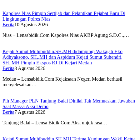
Kapolres Nias Pimpin Sertijab dan Pelantikan Pejabat Baru Di
Lingkungan Polres Nias
Berita
10 Agustus 2026
Nias – Lensabidik.Com Kapolres Nias AKBP Agung S.D.C.,…
Kejati Sumut Muhibuddin.SH.MH didampingi Wakajati Eko
Adhyaksono, SH.,MH dan Aspidum Kejati Sumut Suhendri,
SH.,MH Pimpin Ekspos RJ Di Kejari Medan
Berita
8 Agustus 2026
Medan – Lensabidik.Com Kejaksaan Negeri Medan berhasil
menyelesaikan…
Plh Manager PLN Tanjung Balai Dinilai Tak Memuaskan Jawaban
Saat Massa Aksi Demo
Berita
7 Agustus 2026
Tanjung Balai – Lensa Bidik.Com Aksi unjuk rasa…
Kejati Sumut Muhibuddin SH.MH Terima Kunjungan Wakil Ketua