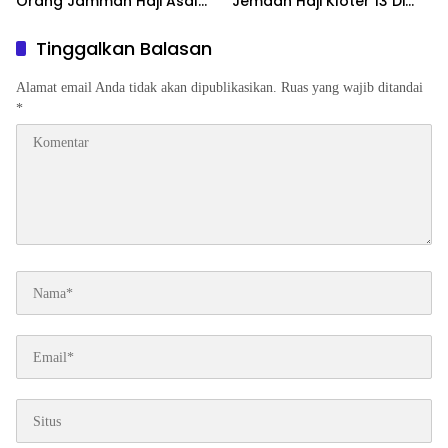
Orang Jammah Haji Asal
Jemaah Haji Kloter 13 Di
Asahan H.Muhammad
Aula Madinatul Hujjaj
Yusuf Siregar kloter 7
Asrama Haji Kelas l Medan
Tinggalkan Balasan
Meninggal Di RS King
Debarkasi Medan
Abdullah Medical Jeddah
Alamat email Anda tidak akan dipublikasikan.
Ruas yang wajib ditandai
*