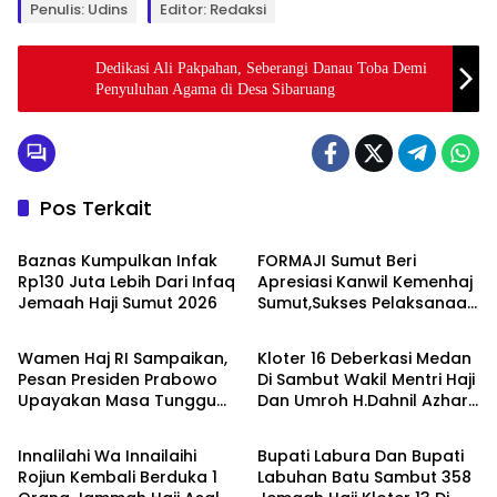
Penulis: Udins
Editor: Redaksi
Dedikasi Ali Pakpahan, Seberangi Danau Toba Demi
Penyuluhan Agama di Desa Sibaruang
Pos Terkait
Haji 2026
Haji 2026
Baznas Kumpulkan Infak
FORMAJI Sumut Beri
Rp130 Juta Lebih Dari Infaq
Apresiasi Kanwil Kemenhaj
Jemaah Haji Sumut 2026
Sumut,Sukses Pelaksanaan
Haji 2026
Haji 2026
Haji 2026 Sumut
Wamen Haj RI Sampaikan,
Kloter 16 Deberkasi Medan
Pesan Presiden Prabowo
Di Sambut Wakil Mentri Haji
Upayakan Masa Tunggu
Dan Umroh H.Dahnil Azhar
Haji 2026
Haji 2026
Haji Di Pangkas.
Simanjuntak Di Aula
Madinatul Hujan Asrama
Innalilahi Wa Innailaihi
Bupati Labura Dan Bupati
Haji Kelas I Medan
Rojiun Kembali Berduka 1
Labuhan Batu Sambut 358