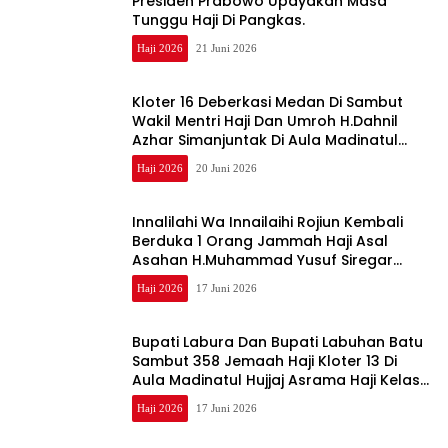
Presiden Prabowo Upayakan Masa
Tunggu Haji Di Pangkas.
Haji 2026
21 Juni 2026
Kloter 16 Deberkasi Medan Di Sambut
Wakil Mentri Haji Dan Umroh H.Dahnil
Azhar Simanjuntak Di Aula Madinatul
Hujan Asrama Haji Kelas I Medan
Haji 2026
20 Juni 2026
Innalilahi Wa Innailaihi Rojiun Kembali
Berduka 1 Orang Jammah Haji Asal
Asahan H.Muhammad Yusuf Siregar
kloter 7 Meninggal Di RS King Abdullah
Haji 2026
17 Juni 2026
Medical Jeddah
Bupati Labura Dan Bupati Labuhan Batu
Sambut 358 Jemaah Haji Kloter 13 Di
Aula Madinatul Hujjaj Asrama Haji Kelas l
Medan Debarkasi Medan
Haji 2026
17 Juni 2026