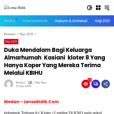
Langsung
ke
konten
Berita
Internasional
Hukum & Kriminal
Haji 2026
Beranda
Haji 2026
Haji 2026
Duka Mendalam Bagi Keluarga
Almarhumah Kasiani kloter 8 Yang
Hanya Koper Yang Mereka Terima
Melalui KBIHU
88
Redaksi
2 Min Baca
10 Juni 2026
Medan – Lensabidik.Com
kelompok Terbang 8 ( Kloter ) Lending Di KNO pada pukul